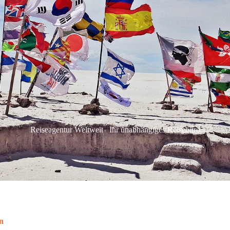
Reiseagentur Weltweit
Ihr unabhängiges Reisebüro
en